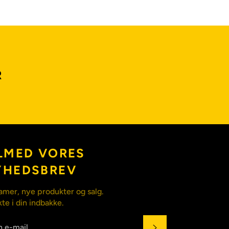
R
LMED VORES
YHEDSBREV
amer, nye produkter og salg.
kte i din indbakke.
ABONNÉR