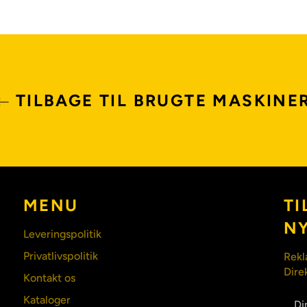
TILBAGE TIL BRUGTE MASKINE
MENU
TI
N
Leveringspolitik
Privatlivspolitik
Rekl
Dire
Kontakt os
Kataloger