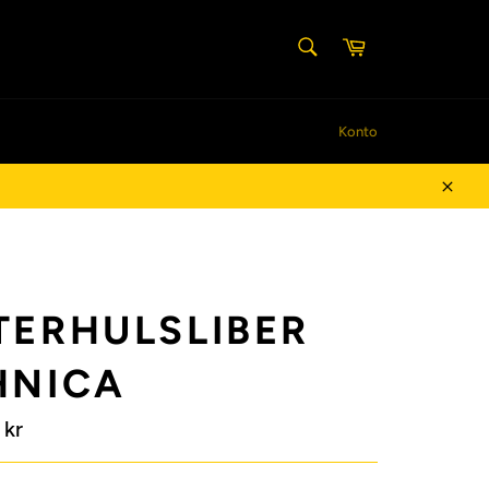
SØG
Indkøbskurv
Søg
Konto
Luk
TERHULSLIBER
HNICA
 kr