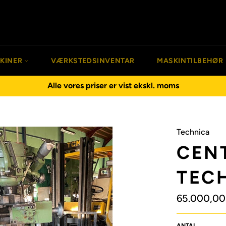
SKINER
VÆRKSTEDSINVENTAR
MASKINTILBEHØR
Alle vores priser er vist ekskl. moms
Technica
CEN
TEC
Normalpris
65.000,00
ANTAL