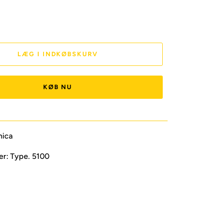
LÆG I INDKØBSKURV
KØB NU
nica
er: Type. 5100