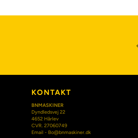
KONTAKT
BNMASKINER
Dyndledsvej 22
4652 Hårlev
CVR. 27060749
Email - Bo@bnmaskiner.dk