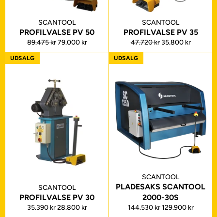
SCANTOOL
SCANTOOL
PROFILVALSE PV 50
PROFILVALSE PV 35
Normalpris
Udsalgspris
Normalpris
Udsalgspris
89.475 kr
79.000 kr
47.720 kr
35.800 kr
UDSALG
UDSALG
SCANTOOL
PLADESAKS SCANTOOL
SCANTOOL
PROFILVALSE PV 30
2000-30S
Normalpris
Udsalgspris
Normalpris
Udsalgspris
35.390 kr
28.800 kr
144.530 kr
129.900 kr