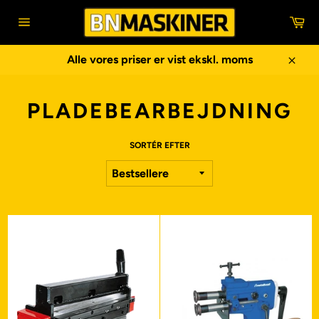
Gå
In
til
Sidenavigering
indhold
Alle vores priser er vist ekskl. moms
Luk
PLADEBEARBEJDNING
SORTÉR EFTER