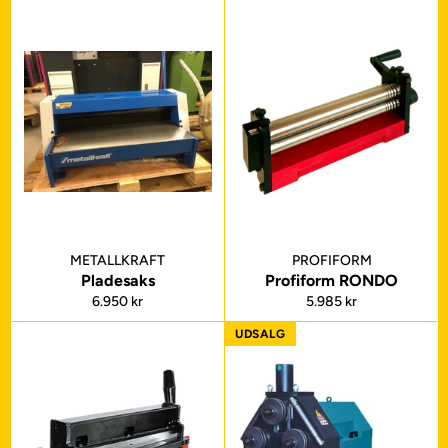
METALLKRAFT
PROFIFORM
Pladesaks
Profiform RONDO
Normalpris
Normalpris
6.950 kr
5.985 kr
UDSALG