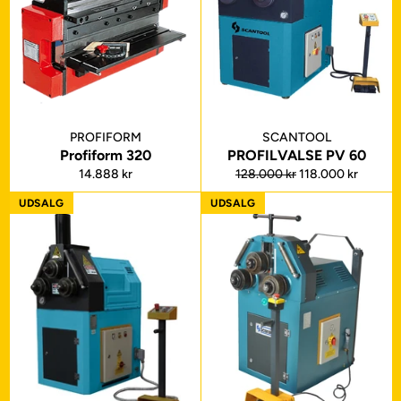
PROFIFORM
SCANTOOL
Profiform 320
PROFILVALSE PV 60
Normalpris
Normalpris
Udsalgspris
14.888 kr
128.000 kr
118.000 kr
UDSALG
UDSALG