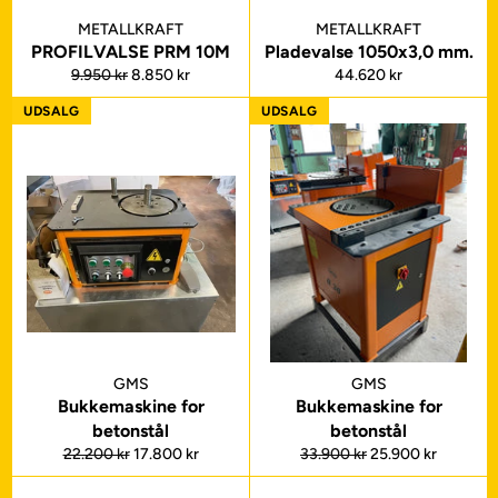
METALLKRAFT
METALLKRAFT
PROFILVALSE PRM 10M
Pladevalse 1050x3,0 mm.
Normalpris
Udsalgspris
Normalpris
9.950 kr
8.850 kr
44.620 kr
UDSALG
UDSALG
GMS
GMS
Bukkemaskine for
Bukkemaskine for
betonstål
betonstål
Normalpris
Udsalgspris
Normalpris
Udsalgspris
22.200 kr
17.800 kr
33.900 kr
25.900 kr