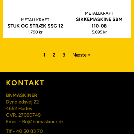
METALLKRAFT
SIKKEMASKINE SBM
METALLKRAFT
STUK OG STRÆK SSG 12
110-08
Normalpris
Normalpris
1.790 kr
5.695 kr
1
2
3
Næste »
KONTAKT
BNMASKINER
Dyndledsvej 22
4652 Hårlev
CVR. 27060749
Email - Bo@bnmaskiner.dk
Tlf - 40 50 83 70