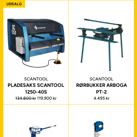
UDSALG
SCANTOOL
SCANTOOL
PLADESAKS SCANTOOL
RØRBUKKER ARBOGA
1250-40S
PT-2
Normalpris
Udsalgspris
Normalpris
134.800 kr
119.900 kr
4.495 kr