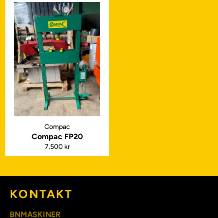
Compac
Compac FP20
Normalpris
7.500 kr
KONTAKT
BNMASKINER