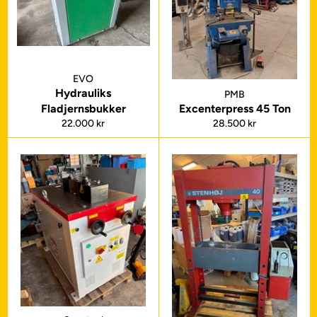
EVO
Hydrauliks
PMB
Fladjernsbukker
Excenterpress 45 Ton
Normalpris
Normalpris
22.000 kr
28.500 kr