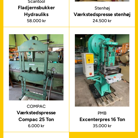
Scantool
Fladjernsbukker
Stenhøj
Hydrauliks
Værkstedspresse stenhøj
Normalpris
Normalpris
58.000 kr
24.500 kr
COMPAC
Værkstedspresse
PMB
Compac 25 Ton
Excenterpres 16 Ton
Normalpris
Normalpris
6.000 kr
35.000 kr