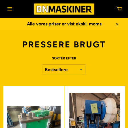
Gå
In
til
Sidenavigering
indhold
Alle vores priser er vist ekskl. moms
Luk
PRESSERE BRUGT
SORTÉR EFTER