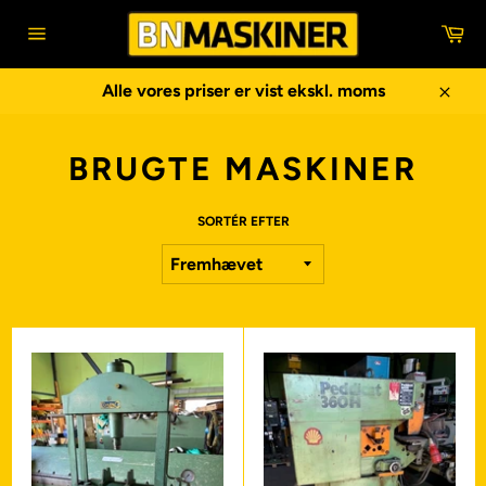
Gå
In
til
Sidenavigering
indhold
Alle vores priser er vist ekskl. moms
Luk
BRUGTE MASKINER
SORTÉR EFTER