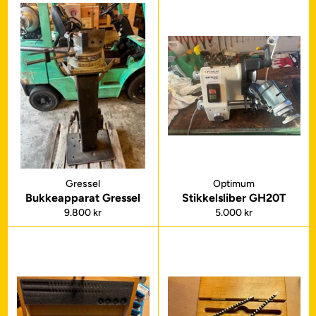
Gressel
Optimum
Bukkeapparat Gressel
Stikkelsliber GH20T
Normalpris
Normalpris
9.800 kr
5.000 kr