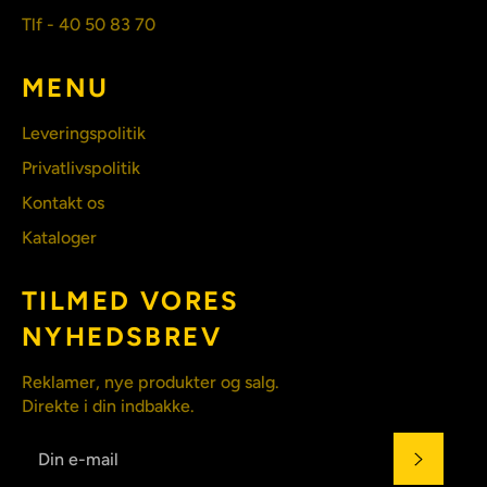
Tlf - 40 50 83 70
MENU
Leveringspolitik
Privatlivspolitik
Kontakt os
Kataloger
TILMED VORES
NYHEDSBREV
Reklamer, nye produkter og salg.
Direkte i din indbakke.
ABONN