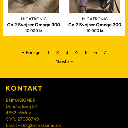
MIGATRONIC
MIGATRONIC
Co 2 Svejser Omaga 300
Co 2 Svejser Omega 300
Normalpris
Normalpris
10.000 kr
10.000 kr
« Forrige
1
2
3
4
5
6
7
Næste »
KONTAKT
BNMASKINER
Dyndledsvej 22
4652 Hårlev
CVR. 27060749
Email - Bo@bnmaskiner.dk