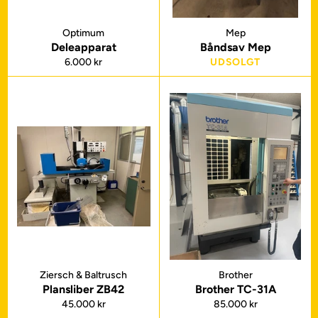
Optimum
Mep
Deleapparat
Båndsav Mep
Normalpris
6.000 kr
UDSOLGT
Ziersch & Baltrusch
Brother
Plansliber ZB42
Brother TC-31A
Normalpris
Normalpris
45.000 kr
85.000 kr