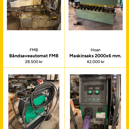
FMB
Hoan
Båndsaveautomat FMB
Maskinsaks 2000x6 mm.
Normalpris
Normalpris
28.500 kr
42.000 kr