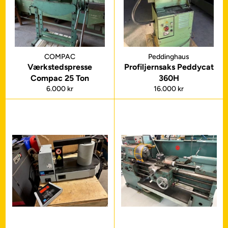
COMPAC
Peddinghaus
Værkstedspresse
Profiljernsaks Peddycat
Compac 25 Ton
360H
Normalpris
Normalpris
6.000 kr
16.000 kr