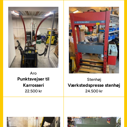
Aro
Punktsvejser til
Stenhøj
Karrosseri
Værkstedspresse stenhøj
Normalpris
Normalpris
22.500 kr
24.500 kr