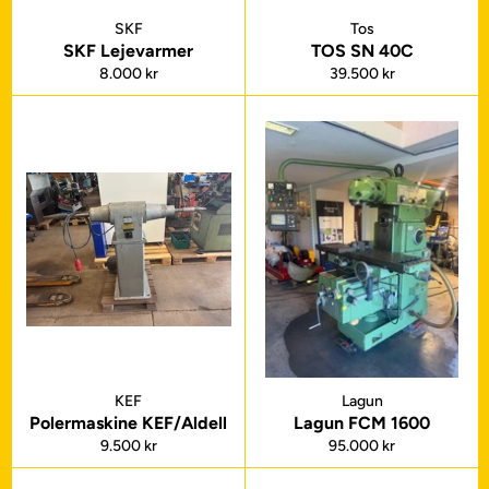
SKF
Tos
SKF Lejevarmer
TOS SN 40C
Normalpris
Normalpris
8.000 kr
39.500 kr
KEF
Lagun
Polermaskine KEF/Aldell
Lagun FCM 1600
Normalpris
Normalpris
9.500 kr
95.000 kr