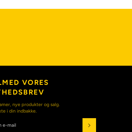
LMED VORES
YHEDSBREV
amer, nye produkter og salg.
kte i din indbakke.
ABONNÉR