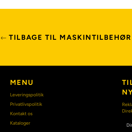
TILBAGE TIL MASKINTILBEHØR
MENU
TI
N
Leveringspolitik
Privatlivspolitik
Rekl
Dire
Kontakt os
Kataloger