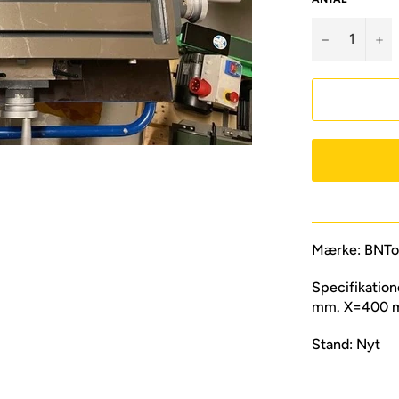
−
+
Mærke: BNTo
Specifikatio
mm. X=400 m
Stand: Nyt