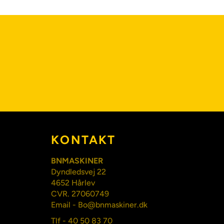
KONTAKT
BNMASKINER
Dyndledsvej 22
4652 Hårlev
CVR. 27060749
Email - Bo@bnmaskiner.dk
Tlf - 40 50 83 70