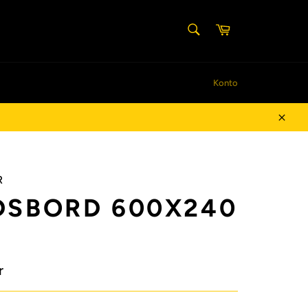
SØG
Indkøbskurv
Søg
Konto
Luk
R
DSBORD 600X240
r