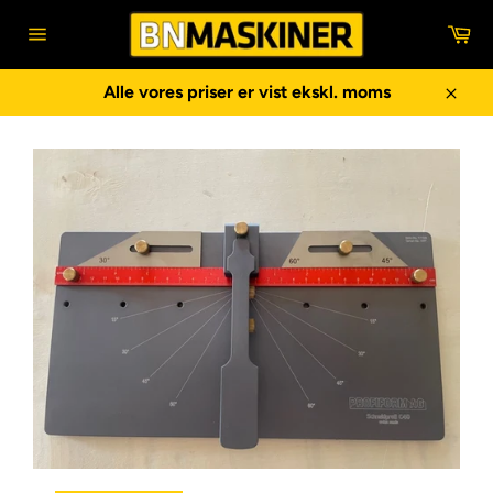
Gå
In
til
Sidenavigering
indhold
Alle vores priser er vist ekskl. moms
Luk