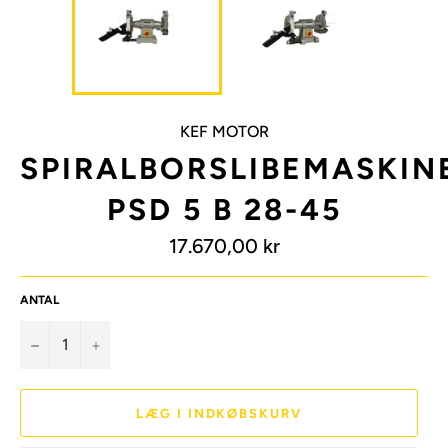
KEF MOTOR
SPIRALBORSLIBEMASKIN
PSD 5 B 28-45
Normalpris
17.670,00 kr
ANTAL
−
+
LÆG I INDKØBSKURV