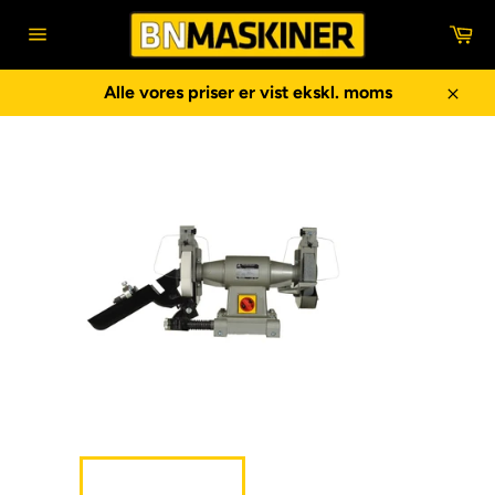
Gå
In
til
Sidenavigering
indhold
Alle vores priser er vist ekskl. moms
Luk