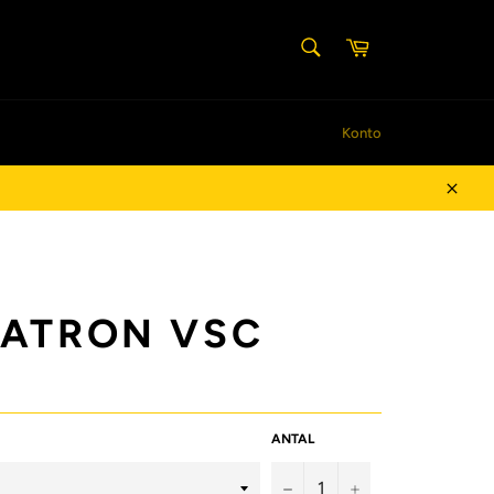
SØG
Indkøbskurv
Søg
Konto
Luk
ATRON VSC
ANTAL
−
+