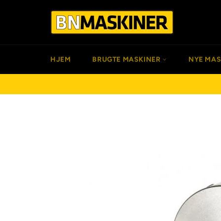
Gå
til
indhold
HJEM
BRUGTE MASKINER
NYE MA