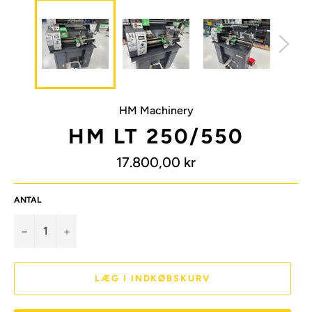
HM Machinery
HM LT 250/550
Normalpris
17.800,00 kr
ANTAL
−
+
LÆG I INDKØBSKURV