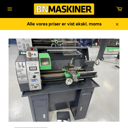
Gå
In
til
Sidenavigering
indhold
Alle vores priser er vist ekskl. moms
Luk