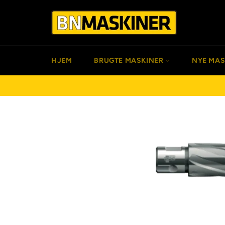
Gå
til
indhold
HJEM
BRUGTE MASKINER
NYE MA