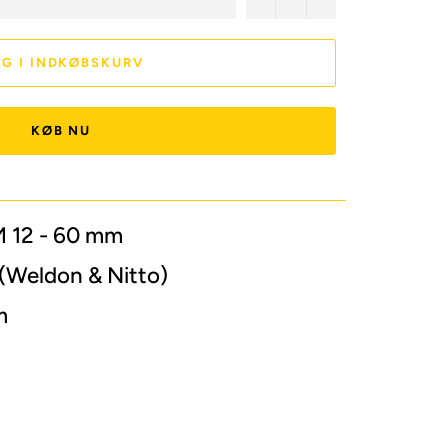
G I INDKØBSKURV
KØB NU
 12 - 60 mm
 (Weldon & Nitto)
m