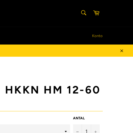
SØG
Indkøbskurv
Søg
Konto
Luk
 HKKN HM 12-60
ANTAL
−
+