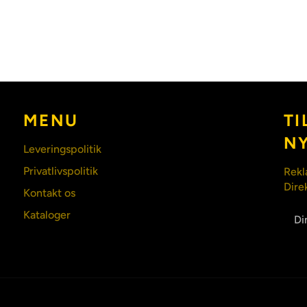
MENU
TI
N
Leveringspolitik
Privatlivspolitik
Rekl
Dire
Kontakt os
Kataloger