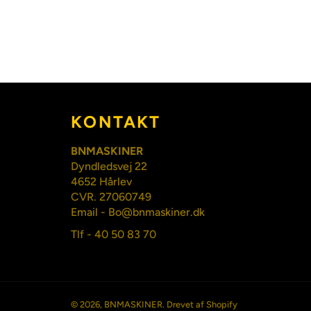
KONTAKT
BNMASKINER
Dyndledsvej 22
4652 Hårlev
CVR. 27060749
Email - Bo@bnmaskiner.dk
Tlf - 40 50 83 70
© 2026,
BNMASKINER
. Drevet af Shopify