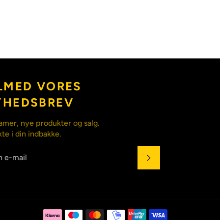
LMED VORES
YHEDSBREV
amer, nye produkter og salg.
kte i din indbakke.
ABONNÉR
Betalingsmet