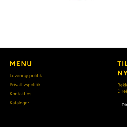
MENU
TI
N
Leveringspolitik
Privatlivspolitik
Rekl
Dire
Kontakt os
Kataloger