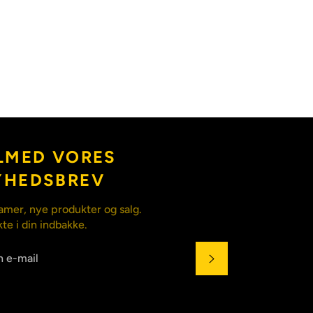
LMED VORES
YHEDSBREV
amer, nye produkter og salg.
kte i din indbakke.
ABONNÉR