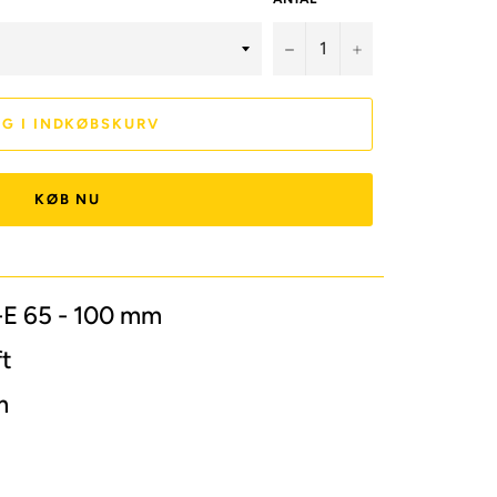
−
+
G I INDKØBSKURV
KØB NU
E 65 - 100 mm
ft
m