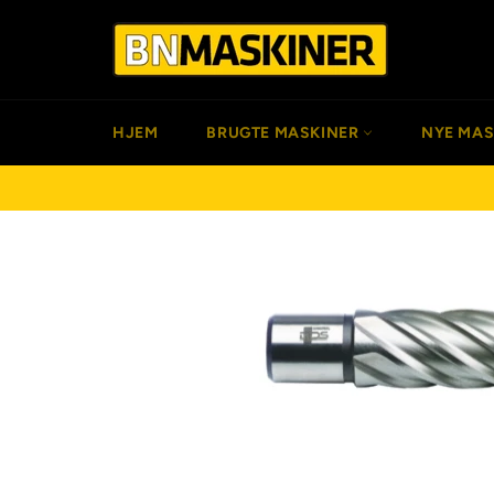
Gå
til
indhold
HJEM
BRUGTE MASKINER
NYE MA