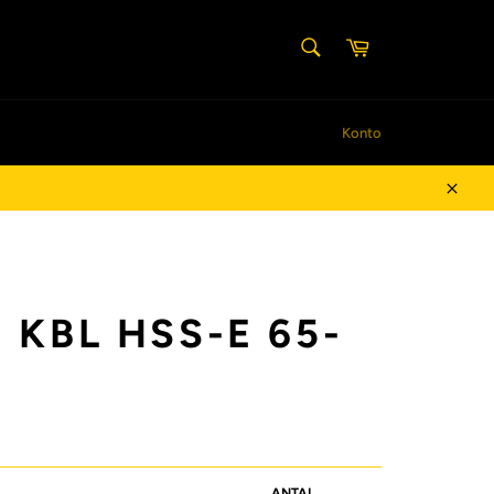
SØG
Indkøbskurv
Søg
Konto
Luk
 KBL HSS-E 65-
ANTAL