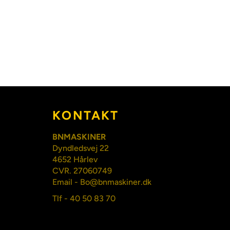
KONTAKT
BNMASKINER
Dyndledsvej 22
4652 Hårlev
CVR. 27060749
Email - Bo@bnmaskiner.dk
Tlf - 40 50 83 70