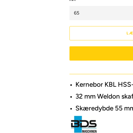
LÆ
Kernebor KBL HSS-
32 mm Weldon ska
Skæredybde 55 m