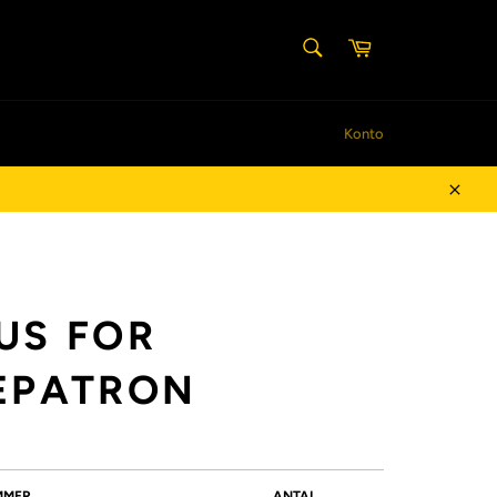
SØG
Indkøbskurv
Søg
Konto
Luk
US FOR
EPATRON
MMER
ANTAL