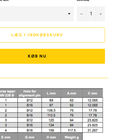
−
+
LÆG I INDKØBSKURV
KØB NU