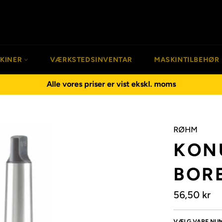
SKINER
VÆRKSTEDSINVENTAR
MASKINTILBEHØR
Alle vores priser er vist ekskl. moms
RØHM
KON
BOR
Normalpris
56,50 kr
VÆLG VARE NU