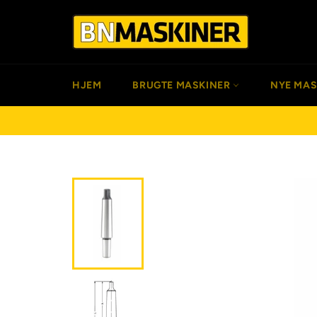
Gå
til
indhold
HJEM
BRUGTE MASKINER
NYE MA