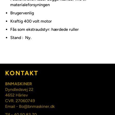
materialeforsyningen
Brugervenlig
Kraftig 400 volt motor
Fås som ekstraudstyr: hærdede ruller
Stand : Ny.
KONTAKT
BNMASKINER
Dyndledsvej 22
4652 Hårlev
CVR. 27060749
Email - Bo@bnmaskiner.dk
Tlf - 40 50 83 70