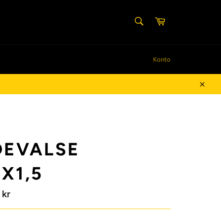
SØG
Indkøbskurv
Søg
Konto
Luk
DEVALSE
X1,5
 kr