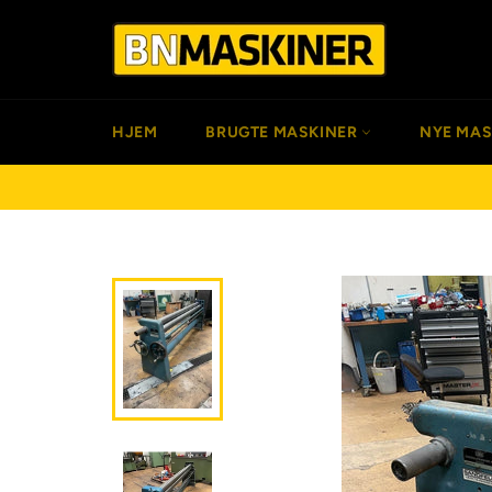
Gå
til
indhold
HJEM
BRUGTE MASKINER
NYE MA