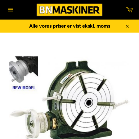
Gå
In
til
Sidenavigering
indhold
Alle vores priser er vist ekskl. moms
Luk