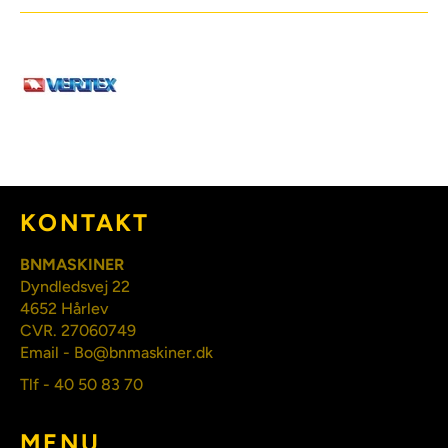
KONTAKT
BNMASKINER
Dyndledsvej 22
4652 Hårlev
CVR. 27060749
Email - Bo@bnmaskiner.dk
Tlf - 40 50 83 70
MENU