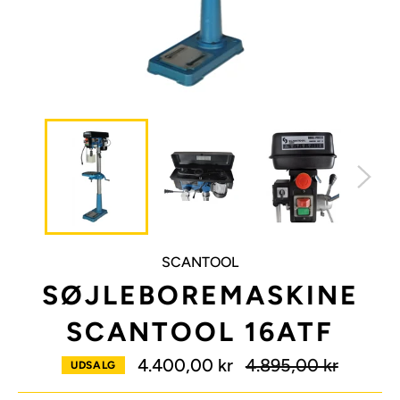
SCANTOOL
SØJLEBOREMASKINE
SCANTOOL 16ATF
Normalpris
4.400,00 kr
4.895,00 kr
UDSALG