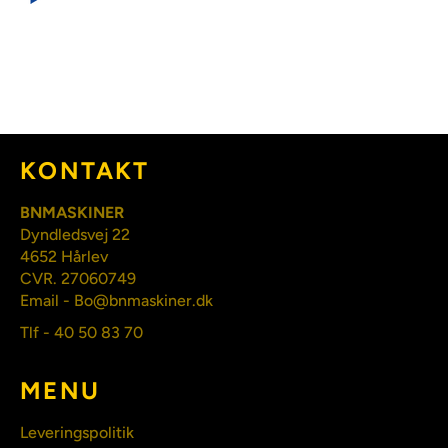
KONTAKT
BNMASKINER
Dyndledsvej 22
4652 Hårlev
CVR. 27060749
Email - Bo@bnmaskiner.dk
Tlf - 40 50 83 70
MENU
Leveringspolitik