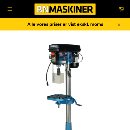
Gå
In
til
Sidenavigering
indhold
Alle vores priser er vist ekskl. moms
Luk