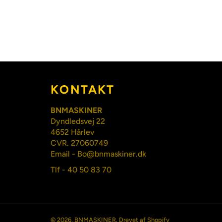
KONTAKT
BNMASKINER
Dyndledsvej 22
4652 Hårlev
CVR. 27060749
Email - Bo@bnmaskiner.dk
Tlf - 40 50 83 70
© 2026,
BNMASKINER
. Drevet af Shopify