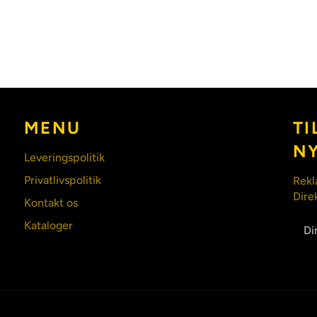
MENU
TI
N
Leveringspolitik
Privatlivspolitik
Rekl
Dire
Kontakt os
Kataloger