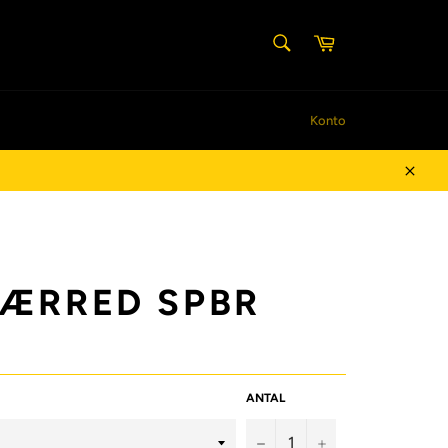
SØG
Indkøbskurv
Søg
Konto
Luk
ÆRRED SPBR
ANTAL
−
+