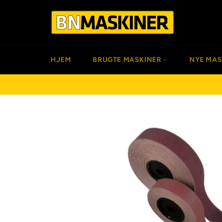
Gå
til
indhold
HJEM
BRUGTE MASKINER
NYE MA