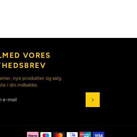
LMED VORES
YHEDSBREV
amer, nye produkter og salg.
kte i din indbakke.
ABONNÉR
Betalingsmet