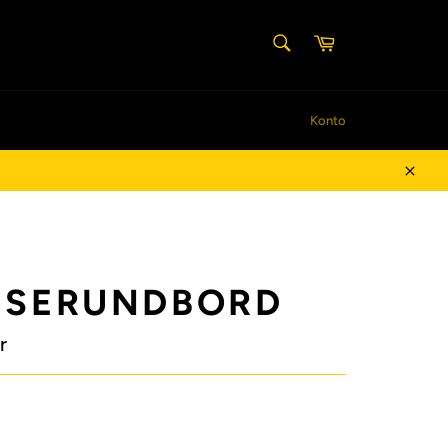
SØG
Indkøbskurv
Søg
Konto
Luk
JSERUNDBORD
r