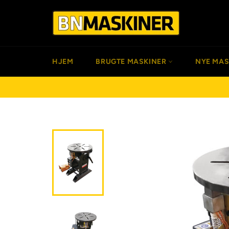
Gå
til
indhold
HJEM
BRUGTE MASKINER
NYE MA