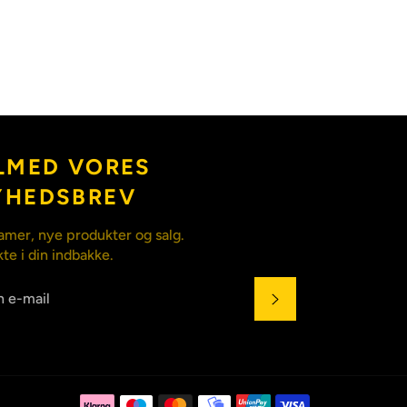
LMED VORES
YHEDSBREV
amer, nye produkter og salg.
kte i din indbakke.
ABONNÉR
Betalingsmet