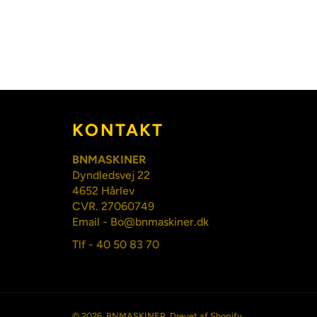
KONTAKT
BNMASKINER
Dyndledsvej 22
4652 Hårlev
CVR. 27060749
Email - Bo@bnmaskiner.dk
Tlf - 40 50 83 70
© 2026,
BNMASKINER
. Drevet af Shopify