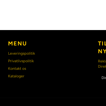
MENU
TI
N
Leveringspolitik
Privatlivspolitik
Rekl
Dire
Kontakt os
Kataloger