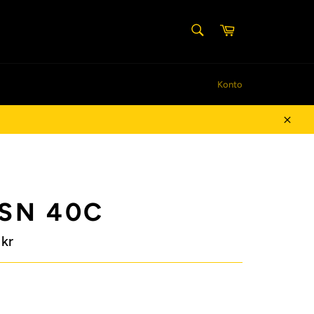
SØG
Indkøbskurv
Søg
Konto
Luk
 SN 40C
kr