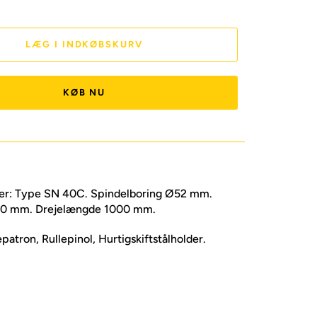
LÆG I INDKØBSKURV
KØB NU
ner: Type SN 40C. Spindelboring Ø52 mm.
200 mm. Drejelængde 1000 mm.
patron, Rullepinol, Hurtigskiftstålholder.