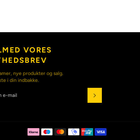
LMED VORES
YHEDSBREV
amer, nye produkter og salg.
kte i din indbakke.
ABONNÉR
Betalingsmet