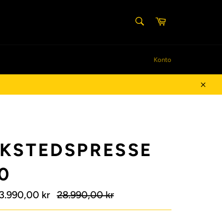
SØG
Indkøbskurv
Søg
Konto
Luk
KSTEDSPRESSE
0
Normalpris
3.990,00 kr
28.990,00 kr